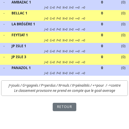
-
AMBAZAC 1
0
(0)
J=0 G=0 P=0 N=0 X=0
+
=0
-
=0
-
BELLAC 1
0
(0)
J=0 G=0 P=0 N=0 X=0
+
=0
-
=0
-
LA BRÉGÉRE 1
0
(0)
J=0 G=0 P=0 N=0 X=0
+
=0
-
=0
-
FEYTIAT 1
0
(0)
J=0 G=0 P=0 N=0 X=0
+
=0
-
=0
-
JP ISLE 1
0
(0)
J=0 G=0 P=0 N=0 X=0
+
=0
-
=0
-
JP ISLE 3
0
(0)
J=0 G=0 P=0 N=0 X=0
+
=0
-
=0
-
PANAZOL 1
0
(0)
J=0 G=0 P=0 N=0 X=0
+
=0
-
=0
J=joués / G=gagnés / P=perdus / N=nuls / X=pénalités / +=pour / -=contre
Le classement provisoire ne prend en compte que le goal-average
RETOUR