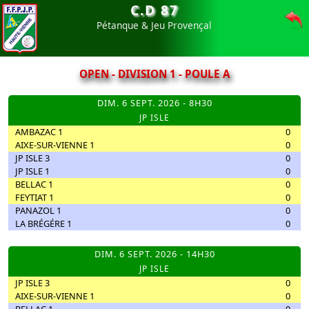
C.D 87
Pétanque & Jeu Provençal
OPEN - DIVISION 1 - POULE A
DIM. 6 SEPT. 2026 - 8H30
JP ISLE
AMBAZAC 1
0
AIXE-SUR-VIENNE 1
0
JP ISLE 3
0
JP ISLE 1
0
BELLAC 1
0
FEYTIAT 1
0
PANAZOL 1
0
LA BRÉGÉRE 1
0
DIM. 6 SEPT. 2026 - 14H30
JP ISLE
JP ISLE 3
0
AIXE-SUR-VIENNE 1
0
BELLAC 1
0