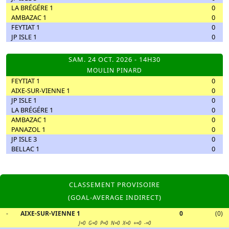
LA BRÉGÉRE 1
0
AMBAZAC 1
0
FEYTIAT 1
0
JP ISLE 1
0
SAM. 24 OCT. 2026 - 14H30
MOULIN PINARD
FEYTIAT 1
0
AIXE-SUR-VIENNE 1
0
JP ISLE 1
0
LA BRÉGÉRE 1
0
AMBAZAC 1
0
PANAZOL 1
0
JP ISLE 3
0
BELLAC 1
0
CLASSEMENT PROVISOIRE
(GOAL-AVERAGE INDIRECT)
-
AIXE-SUR-VIENNE 1
0
(0)
J=0 G=0 P=0 N=0 X=0
+
=0
-
=0